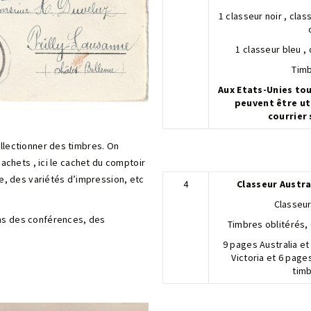
1 classeur noir , cla
1 classeur bleu ,
Timb
Aux Etats-Unies to
peuvent être uti
courrier 
llectionner des timbres. On
cachets , ici le cachet du comptoir
ne, des variétés d’impression, etc
4
Classeur Austra
Classeur
ns des conférences, des
Timbres oblitérés,
9 pages Australia e
Victoria et 6 pag
timb