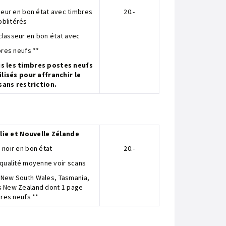
sseur en bon état avec timbres
20.-
oblitérés
 classeur en bon état avec
res neufs **
us les timbres postes neufs
lisés pour affranchir le
sans restriction.
lie et Nouvelle Zélande
 noir en bon état
20.-
 qualité moyenne voir scans
t New South Wales, Tasmania,
es New Zealand dont 1 page
res neufs **