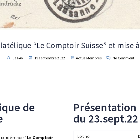
latélique “Le Comptoir Suisse” et mise à 
Le FAR
19 septembre 2022
Actus Membres
No Comment
lique de
Présentation 
e
du 23.sept.22
Lot no
 conférence “
Le Comptoir