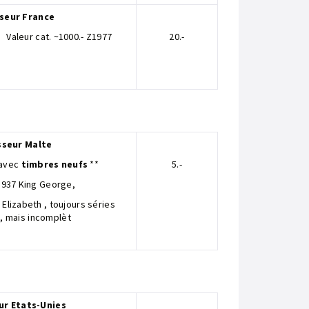
seur France
 Valeur cat. ~1000.- Z1977
20.-
sseur Malte
 avec
timbres neufs
**
5.-
1937 King George,
lizabeth , toujours séries
, mais incomplèt
ur Etats-Unies