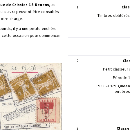
ue de Crissier 6 à Renens
, au
1
Clas
qui suivra peuvent être consultés
Timbres oblitérés
votre charge.
onds, il y a une petite enchère
 de cette occasion pour commencer
2
Cla
Petit classeur
Période 
1953 –1979 Queen E
entières
3
Classe