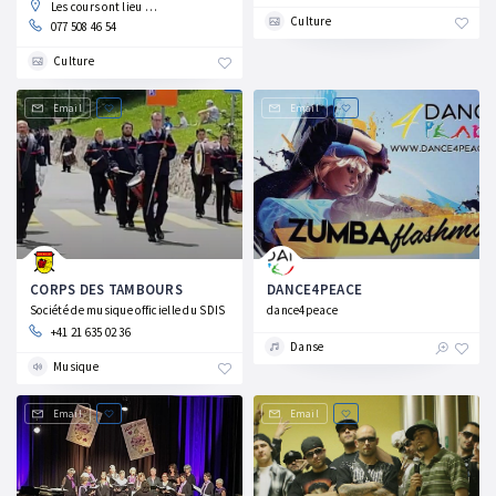
Les cours ont lieu dans les écoles publiques de Renens
Culture
077 508 46 54
Culture
Email
Email
CORPS DES TAMBOURS
DANCE4PEACE
Société de musique officielle du SDIS
dance4peace
+41 21 635 02 36
Danse
Musique
Email
Email