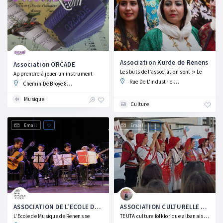
Association Kurde de Renens
Association ORCADE
Les buts de l’association sont :• Le
Apprendre à jouer un instrument
Rue De L'industrie 5, 1020 Renens, Switzerland
Chemin De Broye 8, 1020 Renens, Switzerland
Musique
Culture
Email
Email
ASSOCIATION DE L'ECOLE DE MUSIQUE DE RENENS
ASSOCIATION CULTURELLE ARTISTIQUE TEUTA
L'Ecole de Musique de Renens se
TEUTA culture folklorique albanaise et