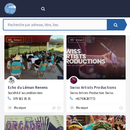
Email
Email
Echo du Léman Renens
Swiss Artists Productions
Société d'accordéonistes
Swiss Artists Production Swiss
079 582 30 35
+417936287772
Musique
Musique
Email
Email