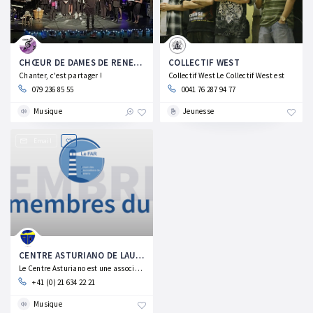
CHŒUR DE DAMES DE RENENS
COLLECTIF WEST
Chanter, c'est partager !
Collectif West Le Collectif West est
079 236 85 55
0041 76 287 94 77
Musique
Jeunesse
Email
CENTRE ASTURIANO DE LAUSANNE
Le Centre Asturiano est une association
+ 41 (0) 21 634 22 21
Musique