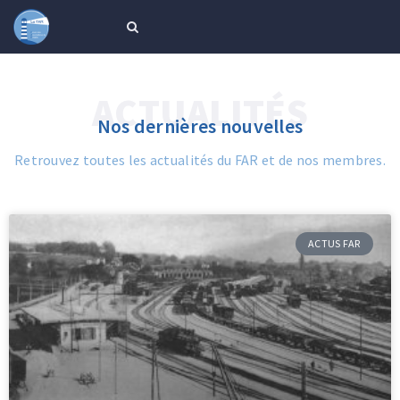
ACTUALITÉS
Nos dernières nouvelles
Retrouvez toutes les actualités du FAR et de nos membres.
ACTUS FAR